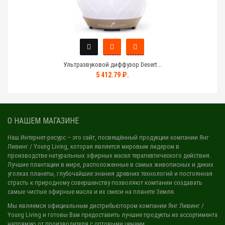
Ультразвуковой диффузор Desert...
5 412.79 ₽.
О НАШЕМ МАГАЗИНЕ
Наш Интернет-ресурс
– это сайт, посвящённый продукции компании Янг
Ливинг / Young Living, которая является мировым лидером в
производстве натуральных эфирных масел терапевтического действия.
Лучшие плантации в мире, расположенные в самых живописных и диких
уголках планеты, глубочайшие знания древних технологий и постоянная
страсть к природному совершенству позволяют компании создавать
самые чистые эфирные масла и их смеси на планете Земля.
Мы являемся официальным дистрибьютором компании Янг Ливинг /
Young Living и готовы Вам предоставить лучшие продукты из ассортимента
напрямую от производителя с оптовыми ценами.