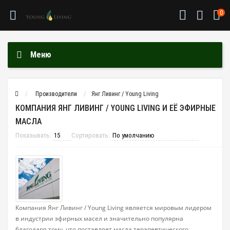
0
Меню
Производители
Янг Ливинг / Young Living
КОМПАНИЯ ЯНГ ЛИВИНГ / YOUNG LIVING И ЕЁ ЭФИРНЫЕ
МАСЛА
Показывать:
Сортировать:
Компания Янг Ливинг / Young Living является мировым лидером
в индустрии эфирных масел и значительно популярна
благодаря тому, что поставляет масла терапевтического