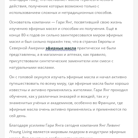
действия, получение которых возможно только с
использованием сложных и нетрадиционных способов.
Основатель компании — Гари Янг, посвятивший свою жизнь
изучению эфирных масел и способам их получения. Ещё в
конце 80-х годов он сильно заинтересовался миром эфирных
масел и был сильно поражён тем, что в странах Европы и
Северной Америки
эфирные масла
практически не были
представлены, а в магазинах и аптеках, как правило,
присутствовали синтетические заменители или смеси с
натуральными маслами.
Он с головой окунулся изучать эфирные масла и начал активно
путешествовать по всему миру, где эфирные масла были хорошо
известны и активно применялись жителями. Гари Янг проходил
обучение, как у различных знахарей и вождей, так и у
знаменитых учёных и академиков, особенно во Франции, где
эфирные масла очень активно применялись и применяются по
сей день.
Благодаря усилиям Гари Янга сегодня компания Янг Ливинг
/Young Living является мировым лидером в индустрии эфирных