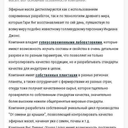
масел. Вот основные особенности компании:
Эфирные масла дистиллируются как с использованием
современных разработок, так и по технологиям древнего мира,
которые Гари Янг восстанавливает по сей день, путешествуя по
всему миру подобно известному голливудскому персонажу Индиана
Джонс.
Компания владеет
суперсовременными лабораториями
, которые
имеют возможность изучать составы и свойства в очень детальном
разрезе и по разным параметрам, что позволяет не только
контролировать качество продукции, но и разрабатывать стандарты
качества для индустрии в целом.
Компания имеет
собственные плантации
в разных регионах
планеты, а также сотрудничает с фермерствами из разных стран,
откуда тоже получает качественное сырьё, которое тщательно
проверяется по собственным стандартам качества, значительно
более высоким нежели общепринятые мировые стандарты.
Компания разработала собственный уникальный цикл производства
"От семени до крышки", позволяющий контролировать качество
эфирных масел, начиная уже с семян, почвы и т.д.
Компания Янг Ливинг /Young Living имеет возможность поставлять