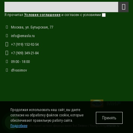
Я прочитал
Условия соглашения
и согласен с условиями
Москва, ул. Бутырская, 77
info@emasla.ru
+7 (919) 152-92-54
+7 (909) 349-21-84
09:00 - 18:00
dfvasimov
Продолжая использовать наш сайт, вы даете
согласие на обработку файлов cookie, которые
Принять
обеспечивают правильную работу сайта.
Подробнее
© 2015-2021 Интернет каталог эфирных масел Янг Ливинг / Young Living
emasla.ru