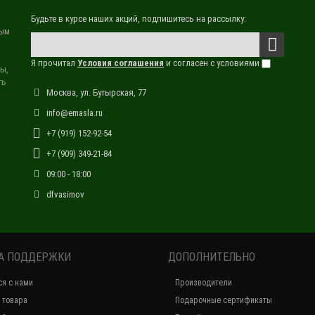
Будьте в курсе наших акций, подпишитесь на рассылку:
вым
Я прочитал
Условия соглашения
и согласен с условиями
ы,
ть
Москва, ул. Бутырская, 77
info@emasla.ru
+7 (919) 152-92-54
+7 (909) 349-21-84
09:00 - 18:00
dfvasimov
А ПОДДЕРЖКИ
ДОПОЛНИТЕЛЬНО
ся с нами
Производители
 товара
Подарочные сертификаты