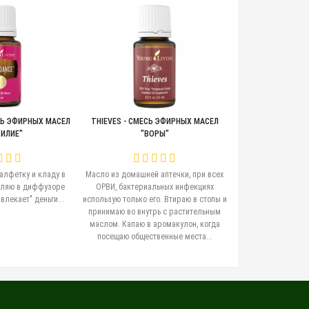
СЬ ЭФИРНЫХ МАСЕЛ
THIEVES - СМЕСЬ ЭФИРНЫХ МАСЕЛ
DIGIZE - СМЕСЬ
ИЛИЕ"
"ВОРЫ"
"ДИД
алфетку и кладу в
Масло из домашней аптечки, при всех
Очень полезно
ыляю в диффузоре
ОРВИ, бактериальных инфекциях
вздутии,изжоге
лекает" деньги...
использую только его. Втираю в стопы и
поджелудкой.Наношу
принимаю во внутрь с растительным
маслом. Капаю в аромакулон, когда
посещаю общественные места...