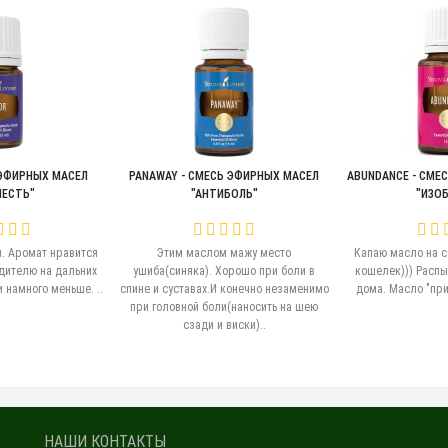
 ЭФИРНЫХ МАСЕЛ
PANAWAY - СМЕСЬ ЭФИРНЫХ МАСЕЛ
ABUNDANCE - СМЕ
ЕСТЬ"
"АНТИБОЛЬ"
"ИЗОБ
 Аромат нравится
Этим маслом мажу место
Капаю масло на с
дителю на дальних
ушиба(синяка). Хорошо при боли в
кошелек))) Расп
 намного меньше. ..
спине и суставах.И конечно незаменимо
дома. Масло "прив
при головной боли(наносить на шею
сзади и виски)..
НАШИ КОНТАКТЫ