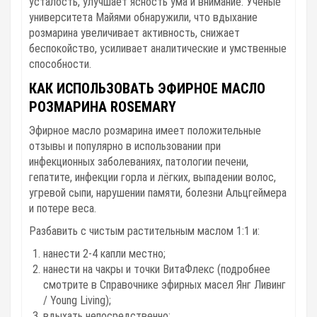
усталость, улучшает ясность ума и внимание. Учёные
университета Майями обнаружили, что вдыхание
розмарина увеличивает активность, снижает
беспокойство, усиливает аналитические и умственные
способности.
КАК ИСПОЛЬЗОВАТЬ ЭФИРНОЕ МАСЛО
РОЗМАРИНА ROSEMARY
Эфирное масло розмарина имеет положительные
отзывы и популярно в использовании при
инфекционных заболеваниях, патологии печени,
гепатите, инфекции горла и лёгких, выпадении волос,
угревой сыпи, нарушении памяти, болезни Альцгеймера
и потере веса.
Разбавить с чистым растительным маслом 1:1 и:
нанести 2-4 капли местно;
нанести на чакры и точки ВитаФлекс (подробнее
смотрите в Справочнике эфирных масел Янг Ливинг
/ Young Living)
;
вдыхать непосредственно;