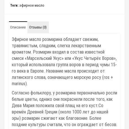
Теги:
эфирное масло
Описание
Отзывы (0)
Эфирное масло розмарина обладает свежим,
травянистым, сладким, слегка лекарственным
ароматом. Розмарин входил в состав известной
смеси «Марсельский Укус» или «Укус Четырёх Воров»,
который использовала группа воров в период чумы 15-
го века в Европе.
Название масла происходит от
латинского слова, означающего морскую росу (ros +
marinus).
Согласно фольклору, у розмарина первоначально росли
белые цветы, однако они покраснели после того, как
Дева Мария положила свой плащ на его куст.Со
времён Древней Греции (около 1000 лет до нашей
эры) розмарин сжигают как благовоние. Более
поздние культуры считали, что он ограждает от бесов.